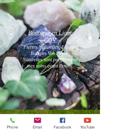
Boutique en Ligne
CGV
Pierres Naturelles, Encens,
Bougies Vos Pierres
Naturelles sont purifiées par
mes soins avant l'envoi.
Phone
Email
Facebook
YouTube