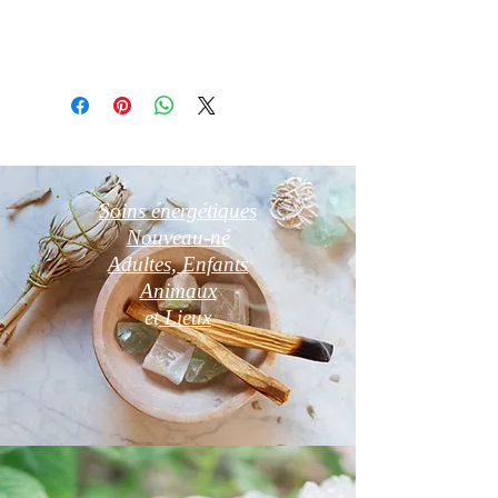
4,5 × 5 cm
14€
Soins énergétiques
Nouveau-né
Adultes, Enfants
Animaux
et
Lieux