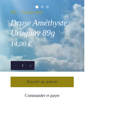
SKU : Uruguay druse
Druse Améthyste
Uruguay 89g
Prix
14,00 €
Quantité
*
Ajouter au panier
Commander et payer
Druse Améthyste Uruguay
89 g