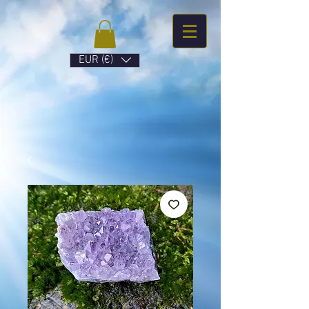
EUR (€)