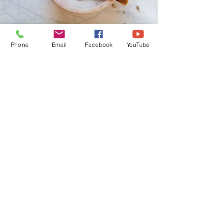
Phone
Email
Facebook
YouTube
Boutique en Ligne
CGV
Pierres Naturelles, Encens,
Bougies Vos Pierres
Naturelles sont purifiées par
mes soins avant l'envoi.