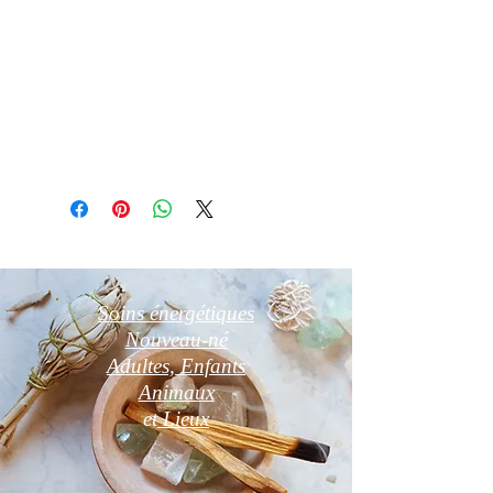
matin ou sur amas de cristal de roche
ou druse d’améthyste ou fleur de vie
24h
Information complémentaire :
Photos non contractuelles
Soins énergétiques
Nouveau-né
Adultes, Enfants
Animaux
et
Lieux