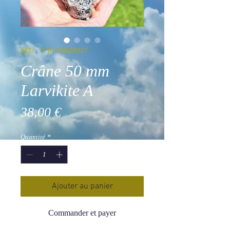
SKU : 3701459028337
Crâne 50 mm
Larvikite A
Prix
38,00 €
Quantité
*
Ajouter au panier
Commander et payer