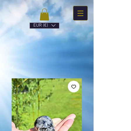
EUR (€)