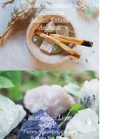
Soins énergétiques
Nouveau-né
Adultes, Enfants
Animaux
et
Lieux
Boutique en Ligne
CGV
Pierres Naturelles, Encens,
Bougies Vos Pierres