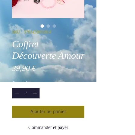
SKU : 3701459055814
Coffret
Découverte Amour
Prix
39,90 €
Quantité
*
Ajouter au panier
Commander et payer