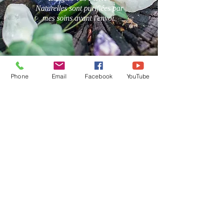
Naturelles sont purifiées par
mes soins avant l'envoi.
Phone
Email
Facebook
YouTube
Karine Besselièvre
karinebesselievre@free.fr