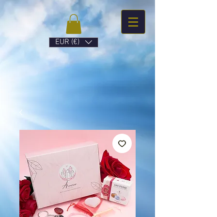
EUR (€)