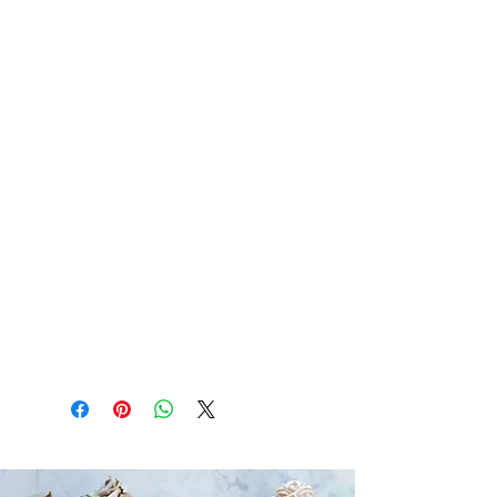
Contenu de Coffret : Porte clef
Rhodonite, Pendentif Pierre Percée
Cornaline, Galet coeur Sélénite,
Bracelet Boule 06 mm Quartz Rose,
Pochette Organza saumon et une
autre couleur rouge, un savon à la
rose.
Le descriptif du contenu du coffret est
inclus
Détail d'article
Photo non contractuelle