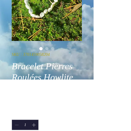
SKU : 3701459058204
Bracelet Pierres
Roulées Howlite
Blanche A
Prix
15,90 €
Quantité
*