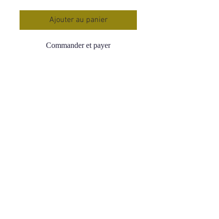
Ajouter au panier
Commander et payer
Bracelet Pierres Roulées Howlite
Blanche
Qualité : A
Tour de poignet : 16-18 cm
Origine : Zimbabwe
Prix : 15.90 €
Elle possède des vertus apaisantes et
stabilisantes
Favorise les échanges dans le calme
et éloigne la colère
Elle absorbe les énergies négatives