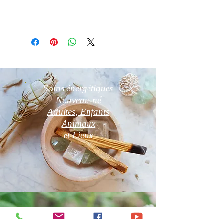
Photos non contractuelles
Soins énergétiques
Nouveau-né
Adultes, Enfants
Animaux
et
Lieux