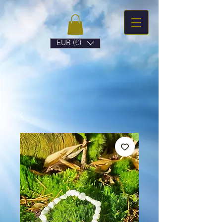
EUR (€)