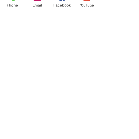
Phone
Email
Facebook
YouTube
Boutique en Ligne
CGV
Pierres Naturelles, Encens,
Bougies Vos Pierres
Naturelles sont purifiées par
mes soins avant l'envoi.