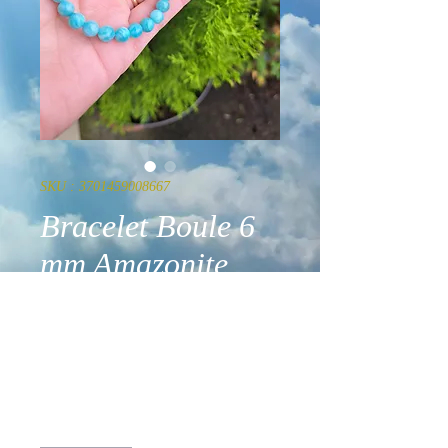
SKU : 3701459008667
Bracelet Boule 6
mm Amazonite
Pérou AA (06-
07mm)
Prix
24,90 €
Quantité
*