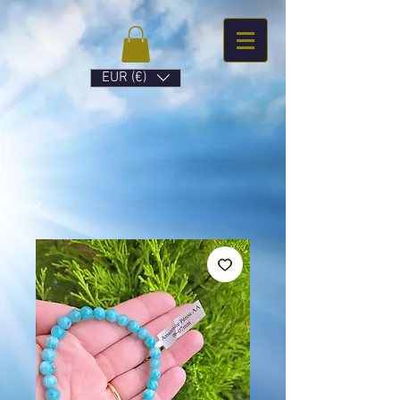
EUR (€)