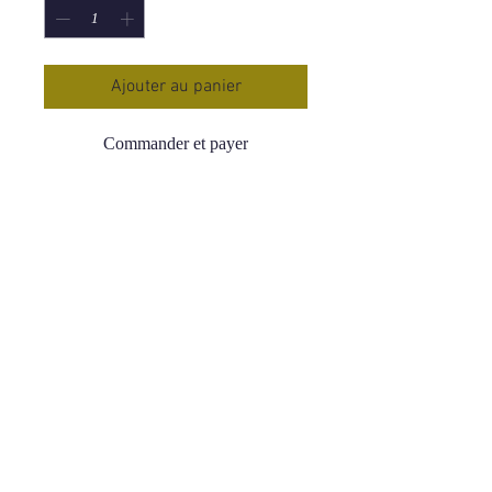
Ajouter au panier
Commander et payer
Bracelet Boule 6 mm Amazonite Pérou
AA (06-07mm)
Origine : Pérou
Qualié : AA Très élevé
Tour de Poignet : 16-18 cm
Prix : 24.90€
L’Amazonite est considérées comme
une pierre de tendresse, elle est aussi
appelée pierre de l’empathie
Cette pierre procure le Bonheur car
elle bloque toutes les émotions