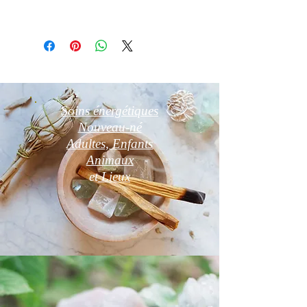
Photos non contractuelles
Soins énergétiques
Nouveau-né
Adultes, Enfants
Animaux
et
Lieux