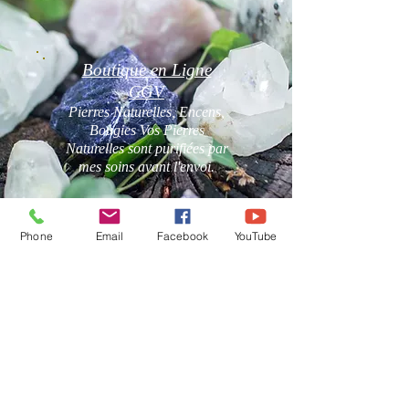
Boutique en Ligne
CGV
Pierres Naturelles, Encens,
Bougies Vos Pierres
Naturelles sont purifiées par
mes soins avant l'envoi.
Phone
Email
Facebook
YouTube