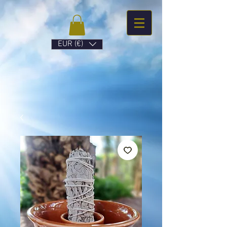
EUR (€)