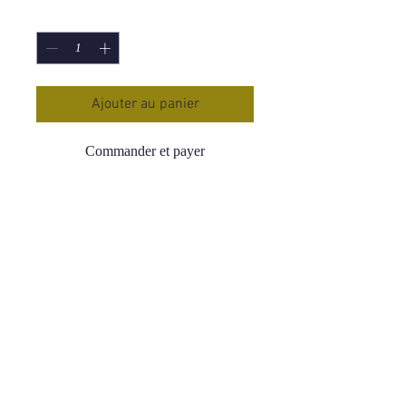
Quantité
*
Ajouter au panier
Commander et payer
Bol fumigation céramique fleur de vie
13 cm ou 9 cm
Bâton de sauge vendu séparément.
Lien vers : Bâtons pour Fumigation
Vous pouvez aussi mettre vos
morceaux de Palo Santo dans le bol.
Information complémentaire