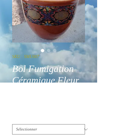
SKU : SMU007
Bol Fumigation
Céramique Fleur
de Vie
Prix
25,00 €
Taille
*