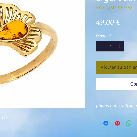
SKU : KM301PD-58
Prix
49,00 €
Quantité
*
Ajouter au panier
Com
photos non contractu
 1.7