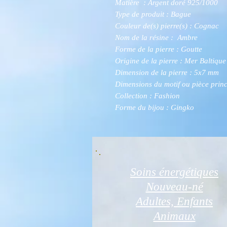
Matière : Argent doré 925/1000
Type de produit : Bague
Couleur de(s) pierre(s) : Cognac
Nom de la résine : Ambre
Forme de la pierre : Goutte
Origine de la pierre : Mer Baltique
Dimension de la pierre : 5x7 mm
Dimensions du motif ou pièce princ
Collection : Fashion
Forme du bijou : Gingko
Soins énergétiques
Nouveau-né
Adultes, Enfants
Animaux