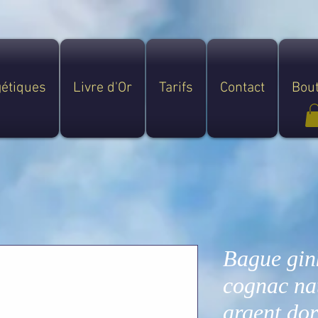
gétiques
Livre d'Or
Tarifs
Contact
Bou
Bague gin
cognac nat
argent dor