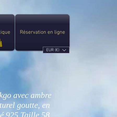
tique
Réservation en ligne
EUR (€)
kgo avec ambre
urel goutte, en
é 925 Taille 58