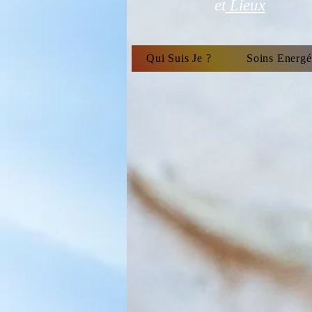
et
Lieux
Qui Suis Je ?
Soins Energé