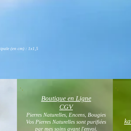
ipale (en cm) : 1x1,5
Boutique en Ligne
CGV
Pierres Naturelles, Encens, Bougies
ka
Vos Pierres Naturelles sont purifiées
par mes soins avant l'envoi.