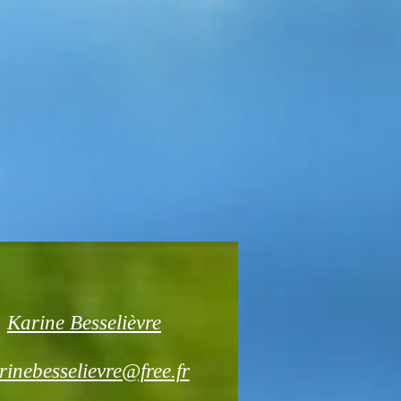
Karine Besselièvre
rinebesselievre@free.fr