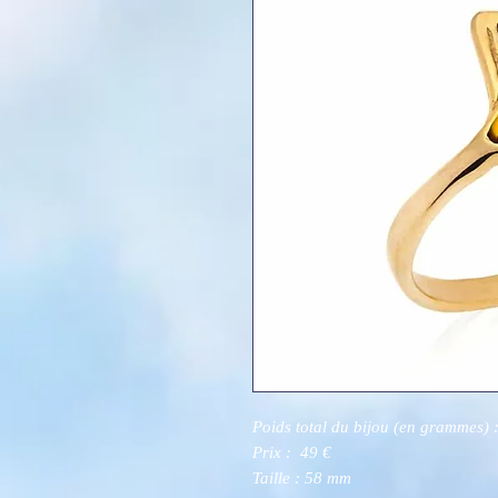
Poids total du bijou (en grammes) :
Prix : 49 €
Taille : 58 mm